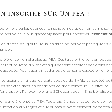
N INSCRIRE SUR UN PEA ?
proprement parler, quoi que. L’inscription de titres non admis sur
aire preuve de la plus grande vigilance pour conserver l’
exonération
es strictes d’éligibilité. Tous les titres ne peuvent pas figurer su
nancier.
 préférence non éligibles au PEA
. Ces titres ont le vent en pou
eillent souvent aux sociétés qui désirent accorder des droits particul
d’associés. Pour autant, il faudra les alerter sur le caractère non
res actions ainsi que les parts sociales de SARL. La société do
les sociétés dans les conditions de droit commun. En effet, seuls 
d’une option. Par exemple, une SCI optant pour l’IS ne bénéficie pas
 d’une éligibilité au PEA. Toutefois là encore, cette règle co
e infraction aux règles et aux quotas d’investissement permettra a