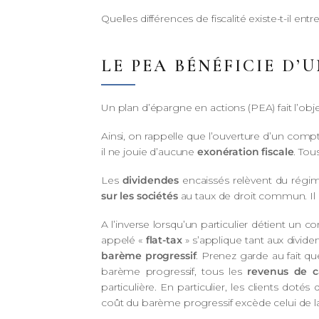
Quelles différences de fiscalité existe-t-il en
LE PEA BÉNÉFICIE D’
Un plan d’épargne en actions (PEA) fait l’obj
Ainsi, on rappelle que l’ouverture d’un compt
il ne jouie d’aucune
exonération fiscale
. Tou
Les
dividendes
encaissés relèvent du régime
sur les sociétés
au taux de droit commun. I
A l’inverse lorsqu’un particulier détient un c
appelé «
flat-tax
» s’applique tant aux divid
barème progressif
. Prenez garde au fait qu
barème progressif, tous les
revenus de c
particulière. En particulier, les clients dot
coût du barème progressif excède celui de la 