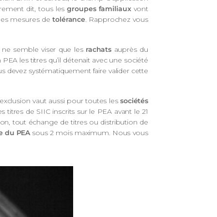
rement dit, tous les
groupes familiaux
vont
s des mesures de
tolérance
. Rapprochez vous
te ne semble viser que les
rachats
auprès du
EA les titres qu’il détenait avec une société
us devez systématiquement faire valider cette
exclusion vaut aussi pour toutes les
sociétés
itres de SIIC inscrits sur le PEA avant le 21
on, tout échange de titres ou distribution de
le du PEA
sous 2 mois maximum. Nous vous