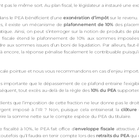
pas le même sort. Au plan fiscal, le législateur a instauré une ex
dans le PEA bénéficient d’une
exonération d’impôt
sur le revenu.
as, il existe un mécanisme de
plafonnement de 10%
des placeme
tique. Ainsi, on peut s’interroger sur la notion de produits de
tion fiscale étend le plafonnement de 10% aux sommes imposées
 aux sommes issues d’un boni de liquidation. Par ailleurs, faut-il 
 Là encore, la réponse pénalise fiscalement le contribuable puisqu’il
fiscale pointue et nous vous recommandons en cas d’enjeu import
s importante que le dépassement de ce plafond entraine l’exigibilité 
séquent, tout excès au-delà de la règle des
10% du PEA
supportera
ents que l’imposition de cette fraction ne leur donne pas le droit d
rgent imposé à l’IR ? Non, puisque cela entrainerait la
clôture
rire la somme nette sur le compte espèce du PEA du titulaire.
scalité à 10%, le PEA fait office d’
enveloppe fiscale
attractive.
outefois qu’il faudra en tenir compte lors des
retraits du PEA
qui 