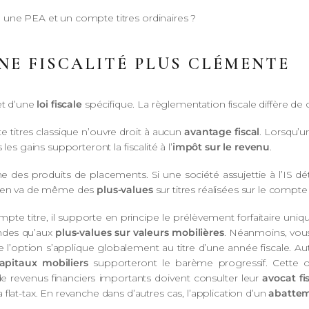
tre une PEA et un compte titres ordinaires ?
UNE FISCALITÉ PLUS CLÉMENTE
et d’une
loi fiscale
spécifique. La règlementation fiscale diffère de 
e titres classique n’ouvre droit à aucun
avantage fiscal
. Lorsqu’un
s les gains supporteront la fiscalité à l’
impôt sur le revenu
.
 des produits de placements. Si une société assujettie à l’IS déti
l en va de même des
plus-values
sur titres réalisées sur le compte t
ompte titre, il supporte en principe le prélèvement forfaitaire uniq
endes qu’aux
plus-values sur valeurs mobilières
. Néanmoins, vous
e l’option s’applique globalement au titre d’une année fiscale. A
apitaux mobiliers
supporteront le barème progressif. Cette op
és de revenus financiers importants doivent consulter leur
avocat fis
flat-tax. En revanche dans d’autres cas, l’application d’un
abattem