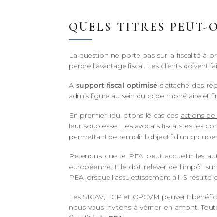
QUELS TITRES PEUT-O
La question ne porte pas sur la fiscalité à 
perdre l’avantage fiscal. Les clients doivent f
A
support fiscal optimisé
s’attache des règl
admis figure au sein du code monétaire et fi
En premier lieu, citons le cas des
actions de
leur souplesse. Les
avocats fiscalistes
les cons
permettant de remplir l’objectif d’un groupe 
Retenons que le PEA peut accueillir les aut
européenne. Elle doit relever de l’impôt sur 
PEA lorsque l’assujettissement à l’IS résulte 
Les SICAV, FCP et OPCVM peuvent bénéficier
nous vous invitons à vérifier en amont. Tout