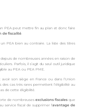
 un PEA peut mettre fin au plan et donc faire
 de fiscalité
.
r un PEA bien au contraire. La liste des titres
pe depuis de nombreuses années en raison de
iers. Parfois, il s’agit du seul outil juridique
 éligible au PEA ou PEA PME.
it avoir son siège en France ou dans l’Union
des cas très rares permettent l’éligibilité au
 de cette éligibilité.
mporte de nombreuses
exclusions fiscales
que
u service fiscal de supprimer l’
avantage de