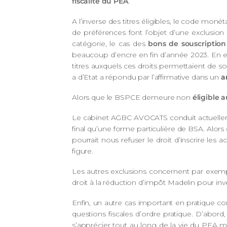
fiscalité du PEA
.
A l’inverse des titres éligibles, le code moné
de préférences font l’objet d’une exclusion
catégorie, le cas des
bons de souscription
beaucoup d’encre en fin d’année 2023. En effe
titres auxquels ces droits permettaient de s
a d’Etat a répondu par l’affirmative dans un
a
Alors que le BSPCE demeure non
éligible 
Le cabinet AGBC AVOCATS conduit actuelleme
final qu’une forme particulière de BSA. Alors
pourrait nous refuser le droit d’inscrire les
figure.
Les autres exclusions concernent par exemple 
droit à la réduction d’impôt Madelin pour i
Enfin, un autre cas important en pratique c
questions fiscales d’ordre pratique. D’abord,
s’apprécier tout au long de la vie du PEA m