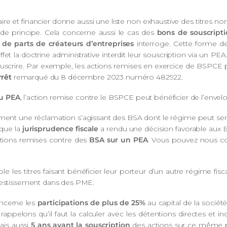
taire et financier donne aussi une liste non exhaustive des titres 
 de principe. Cela concerne aussi le cas des
bons de souscripti
 de parts de créateurs d’entreprises
interroge. Cette forme de
t la doctrine administrative interdit leur souscription via un PEA.
ouscrire. Par exemple, les actions remises en exercice de BSPCE 
rrêt
remarqué du 8 décembre 2023 numéro 482922.
au PEA
, l’action remise contre le BSPCE peut bénéficier de l’envel
nt une réclamation s’agissant des BSA dont le régime peut sem
 que la
jurisprudence fiscale
a rendu une décision favorable aux 
 actions remises contre des
BSA sur un PEA
. Vous pouvez nous co
les titres faisant bénéficier leur porteur d’un autre régime fisca
nvestissement dans des PME.
oncerne les
participations de plus de 25%
au capital de la sociét
 rappelons qu’il faut la calculer avec les détentions directes et in
ais aussi
5 ans avant la souscription
des actions sur ce même pl