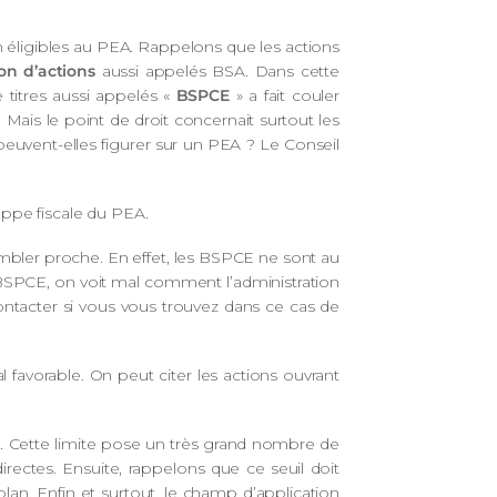
non éligibles au PEA. Rappelons que les actions
on d’actions
aussi appelés BSA. Dans cette
 titres aussi appelés «
BSPCE
» a fait couler
 Mais le point de droit concernait surtout les
peuvent-elles figurer sur un PEA ? Le Conseil
oppe fiscale du PEA.
bler proche. En effet, les BSPCE ne sont au
BSPCE, on voit mal comment l’administration
ntacter si vous vous trouvez dans ce cas de
l favorable. On peut citer les actions ouvrant
é. Cette limite pose un très grand nombre de
directes. Ensuite, rappelons que ce seuil doit
an. Enfin et surtout, le champ d’application