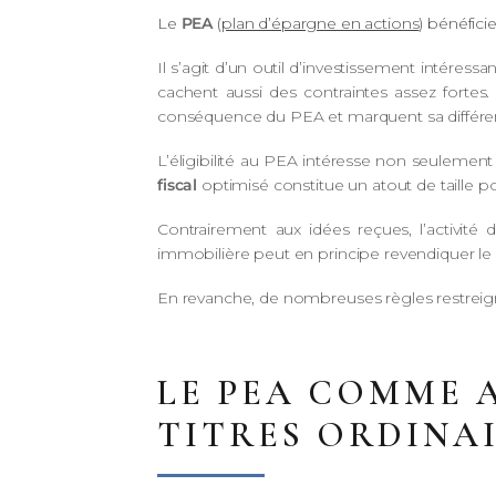
Le
PEA
(
plan d’épargne en actions
) bénéfici
Il s’agit d’un outil d’investissement intéress
cachent aussi des contraintes assez fortes. 
conséquence du PEA et marquent sa différe
L’éligibilité au PEA intéresse non seulement l
fiscal
optimisé constitue un atout de taille po
Contrairement aux idées reçues, l’activité 
immobilière peut en principe revendiquer le 
En revanche, de nombreuses règles restreign
LE PEA COMME 
TITRES ORDINA