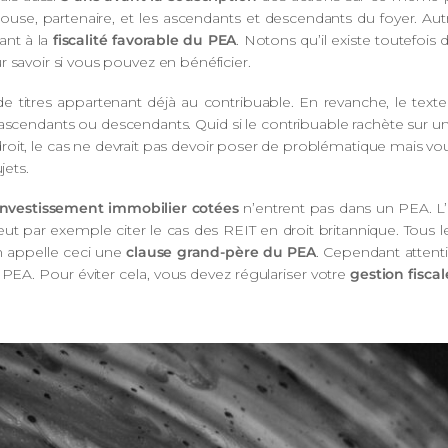
use, partenaire, et les ascendants et descendants du foyer. Aut
ant à la
fiscalité favorable du PEA
. Notons qu’il existe toutefoi
 savoir si vous pouvez en bénéficier.
 de titres appartenant déjà au contribuable. En revanche, le tex
scendants ou descendants. Quid si le contribuable rachète sur un P
roit, le cas ne devrait pas devoir poser de problématique mais vo
jets.
’investissement immobilier cotées
n’entrent pas dans un PEA. L’
ar exemple citer le cas des REIT en droit britannique. Tous les t
n appelle ceci une
clause grand-père du PEA
. Cependant attenti
 PEA. Pour éviter cela, vous devez régulariser votre
gestion fisca