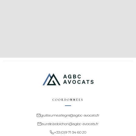
COORDONNÉES
guillaume.allegre@agbc-avocats.fr
aurele.bobichon@agbc-avocats.fr
+33 (0)9 71 34 60 20