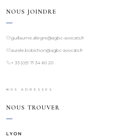
NOUS JOINDRE
guillaume.allegre@agbc-avocats.fr
aurele.bobichon@agbc-avocats.fr
+ 33 (0)9 71 34 60 20
NOS ADRESSES
NOUS TROUVER
LYON