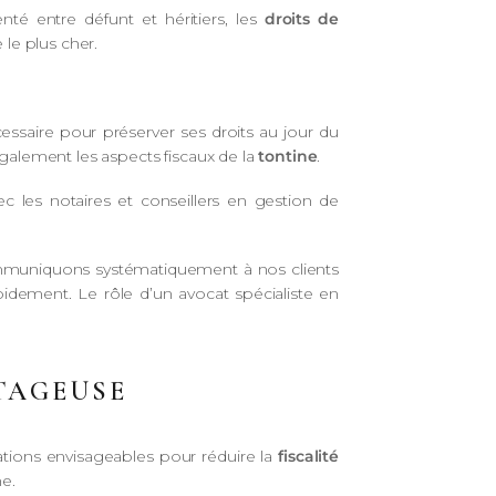
é entre défunt et héritiers, les
droits de
le plus cher.
cessaire pour préserver ses droits au jour du
également les aspects fiscaux de la
tontine
.
ec les notaires et conseillers en gestion de
ommuniquons systématiquement à nos clients
s rapidement. Le rôle d’un avocat spécialiste en
TAGEUSE
ations envisageables pour réduire la
fiscalité
e.