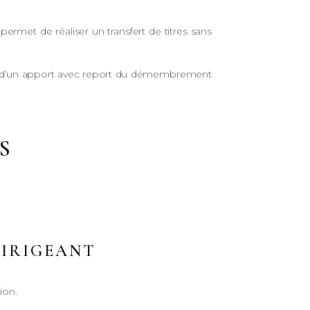
rmet de réaliser un transfert de titres sans
git d’un apport avec report du démembrement
S
DIRIGEANT
ion.