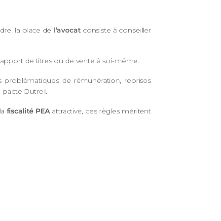
dre, la place de
l’avocat
consiste à conseiller
 d’apport de titres ou de vente à soi-même.
es problématiques de rémunération, reprises
acte Dutreil.
la
fiscalité PEA
attractive, ces règles méritent