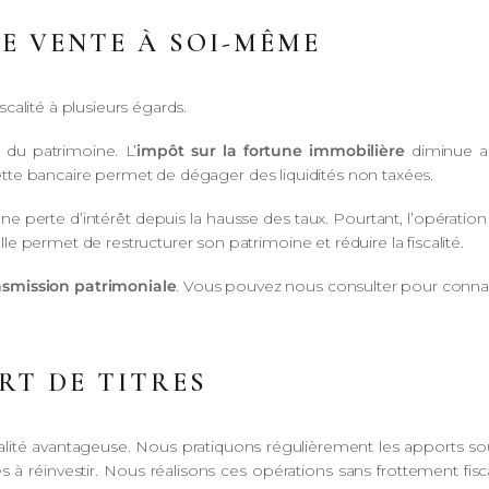
NE VENTE À SOI-MÊME
scalité à plusieurs égards.
 du patrimoine. L’
impôt sur la fortune immobilière
diminue ap
 dette bancaire permet de dégager des liquidités non taxées.
ne perte d’intérêt depuis la hausse des taux. Pourtant, l’opér
 permet de restructurer son patrimoine et réduire la fiscalité.
nsmission patrimoniale
. Vous pouvez nous consulter pour connai
RT DE TITRES
alité avantageuse. Nous pratiquons régulièrement les apports sou
réinvestir. Nous réalisons ces opérations sans frottement fiscal.