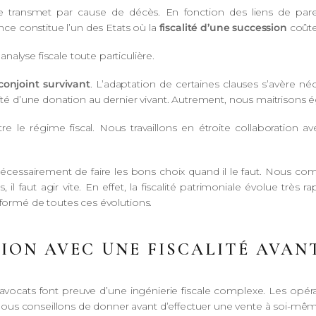
transmet par cause de décès. En fonction des liens de parent
ance constitue l’un des Etats où la
fiscalité d’une succession
coûte 
alyse fiscale toute particulière.
onjoint survivant
. L’adaptation de certaines clauses s’avère né
lité d’une donation au dernier vivant. Autrement, nous maitrisons 
re le régime fiscal. Nous travaillons en étroite collaboration av
essairement de faire les bons choix quand il le faut. Nous c
s, il faut agir vite. En effet, la fiscalité patrimoniale évolue trè
nformé de toutes ces évolutions.
ION AVEC UNE FISCALITÉ AVAN
 avocats font preuve d’une ingénierie fiscale complexe. Les opér
ous conseillons de donner avant d’effectuer une vente à soi-mêm