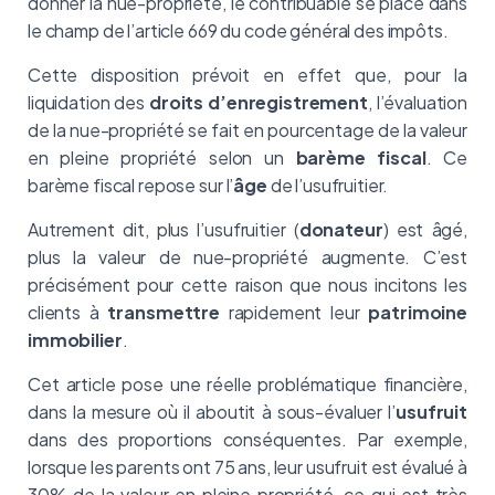
donner la nue-propriété, le contribuable se place dans
le champ de l’article 669 du code général des impôts.
Cette disposition prévoit en effet que, pour la
liquidation des
droits d’enregistrement
, l’évaluation
de la nue-propriété se fait en pourcentage de la valeur
en pleine propriété selon un
barème fiscal
. Ce
barème fiscal repose sur l’
âge
de l’usufruitier.
Autrement dit, plus l’usufruitier (
donateur
) est âgé,
plus la valeur de nue-propriété augmente. C’est
précisément pour cette raison que nous incitons les
clients à
transmettre
rapidement leur
patrimoine
immobilier
.
Cet article pose une réelle problématique financière,
dans la mesure où il aboutit à sous-évaluer l’
usufruit
dans des proportions conséquentes. Par exemple,
lorsque les parents ont 75 ans, leur usufruit est évalué à
30% de la valeur en pleine propriété, ce qui est très