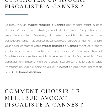
FISCALISTE À CANNES ?
Le recours à un
avocat fiscaliste à Cannes
doit se faire avant la prise
décision. Par exemple, la stratégie fiscale s’élabore avant l’acquisition d’un
bien immobilier. Bien-sûr, il reste possible de restructurer
postérieurement, mais cela est davantage couteux. De la même manière,
vous devez contacter votre
avocat fiscaliste à Cannes
avant de prendre
la décision de vendre votre bien immobilier. Par exemple, l’avocat
fiscaliste vous conseillera parfois de céder les titres plutôt que le bien. Plus
généralement, l’intervention de l’avocat fiscaliste est utile lors de chaque
interrogation. Avoir le point de vue d’un avocat en droit fiscal permet de
prendre la
bonne décision
.
COMMENT CHOISIR LE
MEILLEUR AVOCAT
FISCALISTE À CANNES ?