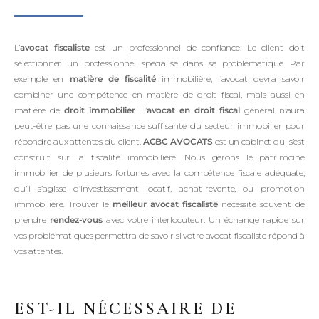
L’
avocat fiscaliste
est un professionnel de confiance. Le client doit
sélectionner un professionnel spécialisé dans sa problématique. Par
exemple en
matière de fiscalité
immobilière, l’avocat devra savoir
combiner une compétence en matière de droit fiscal, mais aussi en
matière de
droit immobilier
. L’
avocat en droit fiscal
général n’aura
peut-être pas une connaissance suffisante du secteur immobilier pour
répondre aux attentes du client.
AGBC AVOCATS
est un cabinet qui s’est
construit sur la fiscalité immobilière. Nous gérons le patrimoine
immobilier de plusieurs fortunes avec la compétence fiscale adéquate,
qu’il s’agisse d’investissement locatif, achat-revente, ou promotion
immobilière. Trouver le
meilleur avocat fiscaliste
nécessite souvent de
prendre
rendez-vous
avec votre interlocuteur. Un échange rapide sur
vos problématiques permettra de savoir si votre avocat fiscaliste répond à
vos attentes.
EST-IL NÉCESSAIRE DE