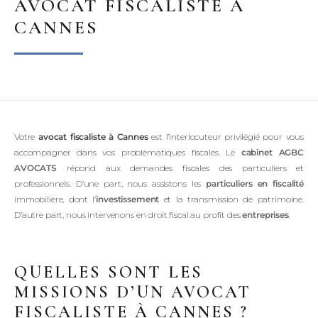
AVOCAT FISCALISTE À
CANNES
Votre
avocat fiscaliste à Cannes
est l’interlocuteur privilégié pour vous
accompagner dans vos problématiques fiscales. Le
cabinet AGBC
AVOCATS
répond aux demandes fiscales des particuliers et
professionnels. D’une part, nous assistons les
particuliers en fiscalité
immobilière, dont l’
investissement
et la transmission de patrimoine.
D’autre part, nous intervenons en droit fiscal au profit des
entreprises
.
QUELLES SONT LES
MISSIONS D’UN AVOCAT
FISCALISTE À CANNES ?