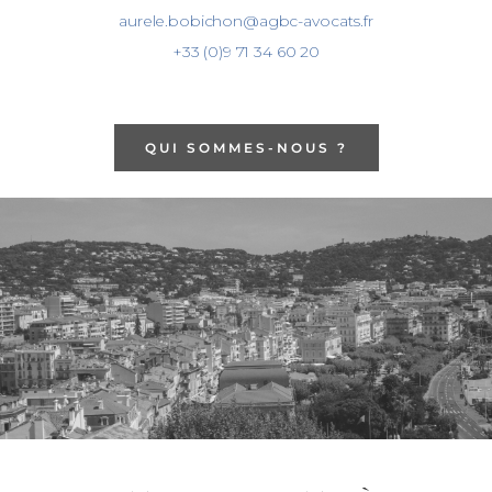
aurele.bobichon@agbc-avocats.fr
+33 (0)9 71 34 60 20
QUI SOMMES-NOUS ?