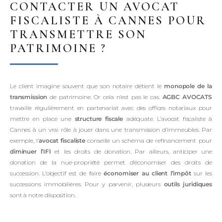
CONTACTER UN AVOCAT
FISCALISTE À CANNES POUR
TRANSMETTRE SON
PATRIMOINE ?
Le client imagine souvent que son notaire détient le
monopole de la
transmission
de patrimoine. Or cela n’est pas le cas.
AGBC AVOCATS
travaille régulièrement en partenariat avec des offices notariaux pour
mettre en place une
structure fiscale
adéquate. L’avocat fiscaliste à
Cannes à un vrai rôle à jouer dans une transmission d’immeubles. Par
exemple, l’
avocat fiscaliste
conseille un schéma de refinancement pour
diminuer l’IFI
et les droits de donation. Par ailleurs, anticiper une
donation de la nue-propriété permet d’économiser des droits de
succession. L’objectif est de faire
économiser au client l’impôt
sur les
successions immobilières. Pour y parvenir, plusieurs
outils juridiques
sont à notre disposition.