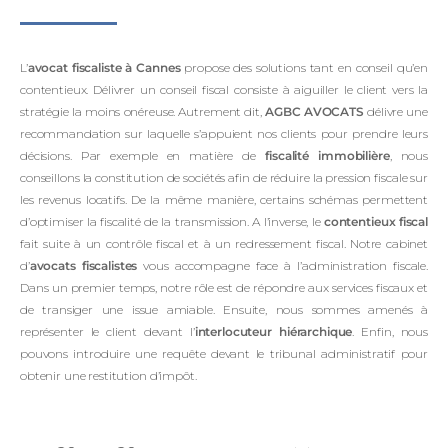
L’
avocat fiscaliste à Cannes
propose des solutions tant en conseil qu’en
contentieux. Délivrer un conseil fiscal consiste à aiguiller le client vers la
stratégie la moins onéreuse. Autrement dit,
AGBC AVOCATS
délivre une
recommandation sur laquelle s’appuient nos clients pour prendre leurs
décisions. Par exemple en matière de
fiscalité immobilière
, nous
conseillons la constitution de sociétés afin de réduire la pression fiscale sur
les revenus locatifs. De la même manière, certains schémas permettent
d’optimiser la fiscalité de la transmission. A l’inverse, le
contentieux fiscal
fait suite à un contrôle fiscal et à un redressement fiscal. Notre cabinet
d’
avocats fiscalistes
vous accompagne face à l’administration fiscale.
Dans un premier temps, notre rôle est de répondre aux services fiscaux et
de transiger une issue amiable. Ensuite, nous sommes amenés à
représenter le client devant l’
interlocuteur hiérarchique
. Enfin, nous
pouvons introduire une requête devant le tribunal administratif pour
obtenir une restitution d’impôt.