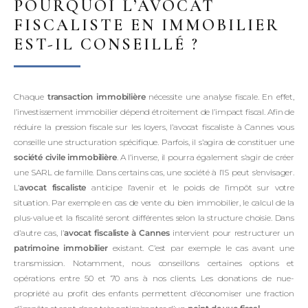
POURQUOI L’AVOCAT
FISCALISTE EN IMMOBILIER
EST-IL CONSEILLÉ ?
Chaque
transaction immobilière
nécessite une analyse fiscale. En effet,
l’investissement immobilier dépend étroitement de l’impact fiscal. Afin de
réduire la pression fiscale sur les loyers, l’avocat fiscaliste à Cannes vous
conseille une structuration spécifique. Parfois, il s’agira de constituer une
société civile immobilière
. A l’inverse, il pourra également s’agir de créer
une SARL de famille. Dans certains cas, une société à l’IS peut s’envisager.
L’
avocat fiscaliste
anticipe l’avenir et le poids de l’impôt sur votre
situation. Par exemple en cas de vente du bien immobilier, le calcul de la
plus-value et la fiscalité seront différentes selon la structure choisie. Dans
d’autre cas, l’
avocat fiscaliste à Cannes
intervient pour restructurer un
patrimoine immobilier
existant. C’est par exemple le cas avant une
transmission. Notamment, nous conseillons certaines options et
opérations entre 50 et 70 ans à nos clients. Les donations de nue-
propriété au profit des enfants permettent d’économiser une fraction