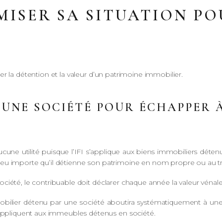
ISER SA SITUATION PO
arier la détention et la valeur d’un patrimoine immobilier.
 UNE SOCIÉTÉ POUR ÉCHAPPER À
ucune utilité puisque l’IFI s’applique aux biens immobiliers dét
pôt peu importe qu’il détienne son patrimoine en nom propre ou au 
e société, le contribuable doit déclarer chaque année la valeur vénale
mobilier détenu par une société aboutira systématiquement à u
s’appliquent aux immeubles détenus en société.