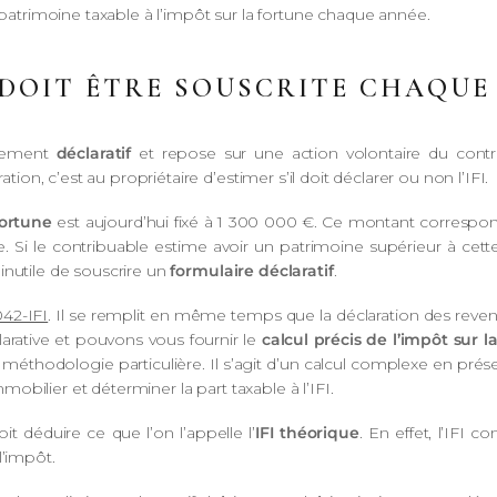
trimoine taxable à l’impôt sur la fortune chaque année.
 DOIT ÊTRE SOUSCRITE CHAQUE
urement
déclaratif
et repose sur une action volontaire du contrib
ation, c’est au propriétaire d’estimer s’il doit déclarer ou non l’IFI.
fortune
est aujourd’hui fixé à 1 300 000 €. Ce montant correspon
 Si le contribuable estime avoir un patrimoine supérieur à cette val
inutile de souscrire un
formulaire déclaratif
.
042-IFI
. Il se remplit en même temps que la déclaration des rev
arative et pouvons vous fournir le
calcul précis de l’impôt sur l
éthodologie particulière. Il s’agit d’un calcul complexe en présen
immobilier et déterminer la part taxable à l’IFI.
it déduire ce que l’on l’appelle l’
IFI théorique
. En effet, l’IFI c
l’impôt.