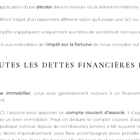
’application d’une
décote
dans la mesure où la détention indirecte af
I
font l’objet d’un traitement différent selon qu’il existe une SCI ou
 impôts s’appliquent uniquement aux titres de sociétés et non a
 aux redevables de l’
impôt sur la fortune
de nous consulter sur 
UTES LES DETTES FINANCIÈRES 
ne immobilier
, vous avez généralement recours à un financem
nt.
 SCI, l’associé peut apporter un
compte courant d’associé
. Il s’
eter un bien immobilier. Peut-on déduire le compte courant d’ass
pratique connue depuis de nombreuses années a fait souvent réagir 
s devez impérativement vous faire accompagner pour prendre le