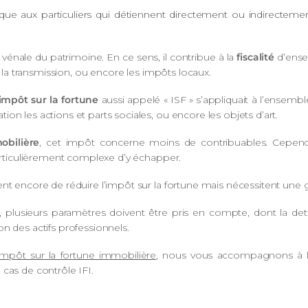
que aux particuliers qui détiennent directement ou indirectem
vénale du patrimoine. En ce sens, il contribue à la
fiscalité
d’ense
ur la transmission, ou encore les impôts locaux.
impôt sur la fortune
aussi appelé « ISF » s’appliquait à l’ensembl
on les actions et parts sociales, ou encore les objets d’art.
obilière
, cet impôt concerne moins de contribuables. Cependan
particulièrement complexe d’y échapper.
ent encore de réduire l’impôt sur la fortune mais nécessitent un
, plusieurs paramètres doivent être pris en compte, dont la dett
n des actifs professionnels.
impôt sur la fortune immobilière
, nous vous accompagnons à la 
cas de contrôle IFI.