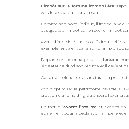
L’
impôt sur la fortune immobilière
s’appli
vénale excède un certain seuil.
Comme son nom l’indique, il frappe la valeur 
et s’ajoute à l’impôt sur le revenu, l’impôt s
Avant d’être ciblé sur les actifs immobiliers, l’
exemple, entraient dans son champ d’applicati
Depuis son recentrage sur la
fortune imm
législateur a durci son régime et il devient 
Certaines solutions de structuration permett
Afin d’optimiser le patrimoine taxable à l’
IFI
création d’une holding ou encore l’exonératio
En tant qu’
avocat fiscaliste
et
experts en 
également pour la déclaration annuelle et en 