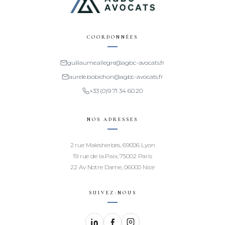
COORDONNÉES
guillaume.allegre@agbc-avocats.fr
aurele.bobichon@agbc-avocats.fr
+33 (0)9 71 34 60 20
NOS ADRESSES
2 rue Malesherbes, 69006 Lyon
19 rue de la Paix, 75002 Paris
22 Av Notre Dame, 06000 Nice
SUIVEZ-NOUS