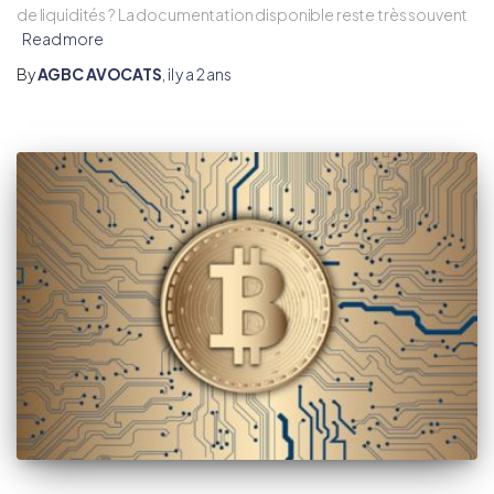
de liquidités ? La documentation disponible reste très souvent
Read more
By
AGBC AVOCATS
,
il y a
2 ans