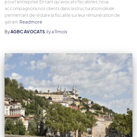
pour l’entreprise. En tant qu’avocats fiscalistes, nous
accompagnons nos clients dans la structuration idéale
permettant de réduire la fiscalité sur leur rémunération de
gérant
Read more
By
AGBC AVOCATS
,
il y a
11 mois