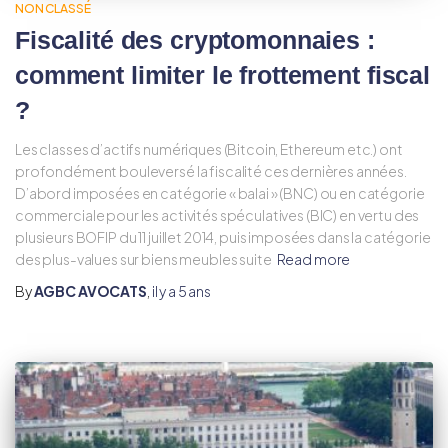
NON CLASSÉ
Fiscalité des cryptomonnaies :
comment limiter le frottement fiscal
?
Les classes d’actifs numériques (Bitcoin, Ethereum etc.) ont
profondément bouleversé la fiscalité ces dernières années.
D’abord imposées en catégorie « balai » (BNC) ou en catégorie
commerciale pour les activités spéculatives (BIC) en vertu des
plusieurs BOFIP du 11 juillet 2014, puis imposées dans la catégorie
des plus-values sur biens meubles suite
Read more
By
AGBC AVOCATS
,
il y a
5 ans