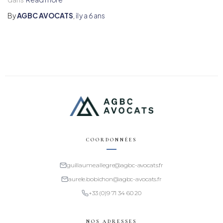
By
AGBC AVOCATS
,
il y a
6 ans
COORDONNÉES
guillaume.allegre@agbc-avocats.fr
aurele.bobichon@agbc-avocats.fr
+33 (0)9 71 34 60 20
NOS ADRESSES