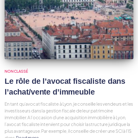
NON CLASSÉ
Le rôle de l’avocat fiscaliste dans
l’achat/vente d’immeuble
En tant qu’avocat fiscaliste à Lyon, je conseille les vendeurs et les
investisseurs dans la gestion fiscale de leur patrimoine
immobilier. A l’occasion d’une acquisition immobilière à Lyon,
l’avocat fiscaliste intervient pour choisir la structure juridique la
plus avantageuse. Par exemple, il conseille de créer une SCI à l’IS
dans
Read more