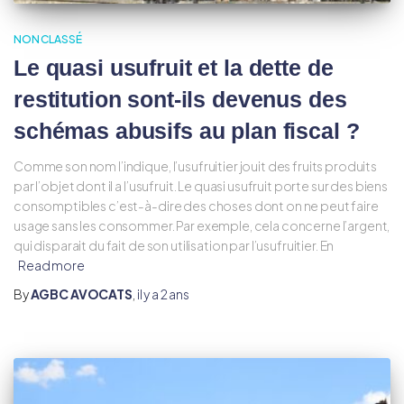
NON CLASSÉ
Le quasi usufruit et la dette de
restitution sont-ils devenus des
schémas abusifs au plan fiscal ?
Comme son nom l’indique, l’usufruitier jouit des fruits produits
par l’objet dont il a l’usufruit. Le quasi usufruit porte sur des biens
consomptibles c’est-à-dire des choses dont on ne peut faire
usage sans les consommer. Par exemple, cela concerne l’argent,
qui disparait du fait de son utilisation par l’usufruitier. En
Read more
By
AGBC AVOCATS
,
il y a
2 ans