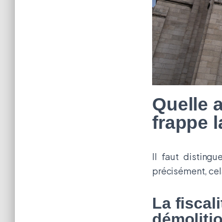
Quelle 
frappe 
Il faut distingu
précisément, cela
La fiscal
démolitio