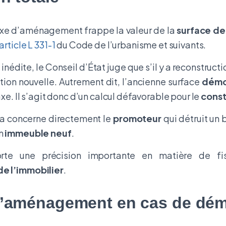
taxe d’aménagement frappe la valeur de la
surface de
article L 331-1
du Code de l’urbanisme et suivants.
inédite, le Conseil d’État juge que s’il y a reconstructi
ction nouvelle. Autrement dit, l’ancienne surface
démo
axe. Il s’agit donc d’un calcul défavorable pour le
const
la concerne directement le
promoteur
qui détruit un 
un
immeuble neuf
.
rte une précision importante en matière de fis
de l’immobilier
.
d’aménagement en cas de dém