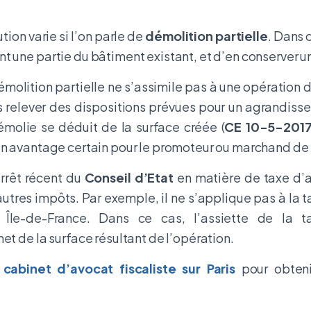
lution varie si l’on parle de
démolition partielle
. Dans c
t une partie du bâtiment existant, et d’en conserver u
émolition partielle ne s’assimile pas à une opération 
s relever des dispositions prévues pour un agrandis
démolie se déduit de la surface créée (
CE 10-5-2017
un avantage certain pour le promoteur ou marchand de 
rrêt récent du
Conseil d’Etat
en matière de taxe d
utres impôts. Par exemple, il ne s’applique pas à la t
Île-de-France. Dans ce cas, l’assiette de la t
et de la surface résultant de l’opération.
e
cabinet d’avocat fiscaliste sur Paris
pour obten