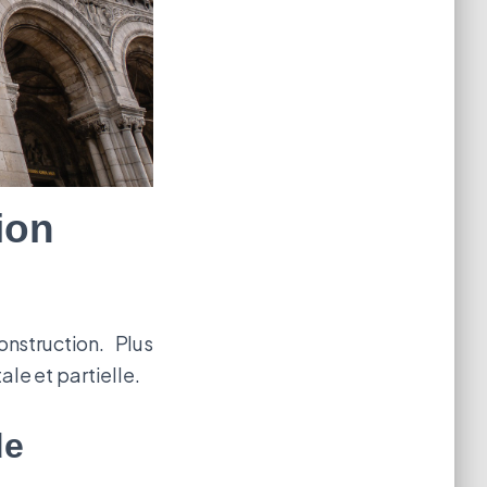
ion
onstruction. Plus
le et partielle.
de