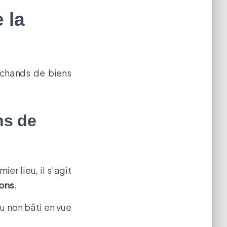
 la
archands de biens
ns de
er lieu, il s’agit
ons
.
u non bâti en vue