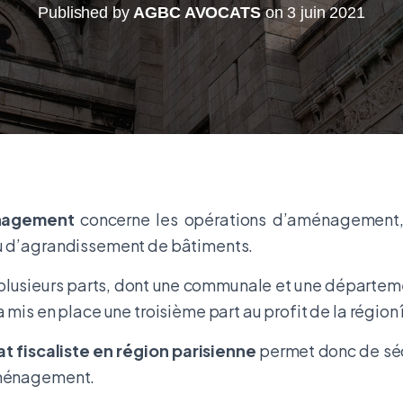
Published by
AGBC AVOCATS
on
3 juin 2021
nagement
concerne les opérations d’aménagement,
u d’agrandissement de bâtiments.
n plusieurs parts, dont une communale et une départemen
a mis en place une troisième part au profit de la région 
t fiscaliste en région parisienne
permet donc de séc
aménagement.