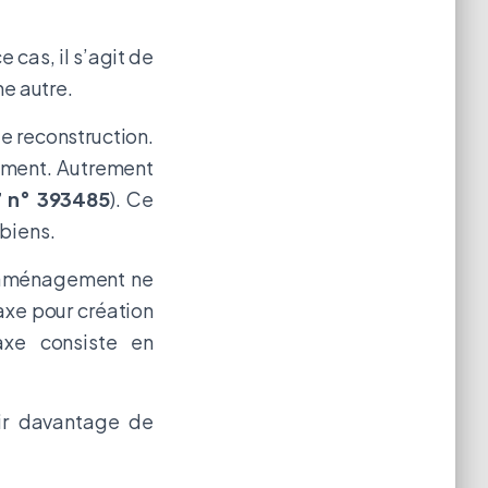
e cas, il s’agit de
ne autre.
de reconstruction.
sement. Autrement
 n° 393485
). Ce
biens.
’aménagement ne
axe pour création
axe consiste en
ir davantage de