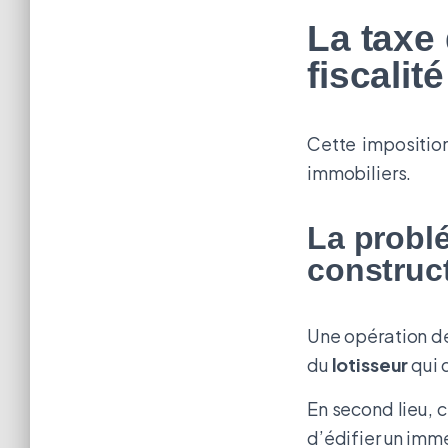
La taxe
fiscalit
Cette imposition
immobiliers.
La probl
construc
Une opération de 
du
lotisseur
qui 
En second lieu, 
d’édifier un imm