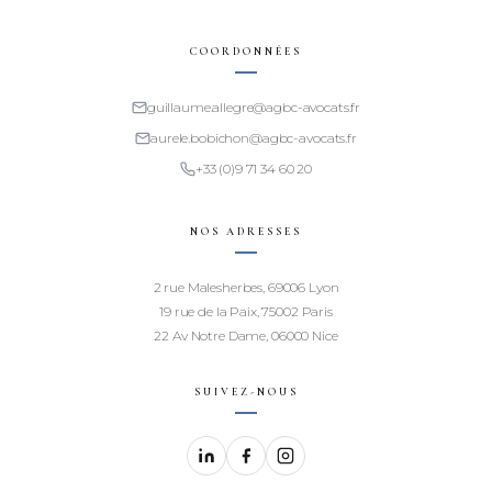
COORDONNÉES
guillaume.allegre@agbc-avocats.fr
aurele.bobichon@agbc-avocats.fr
+33 (0)9 71 34 60 20
NOS ADRESSES
2 rue Malesherbes, 69006 Lyon
19 rue de la Paix, 75002 Paris
22 Av Notre Dame, 06000 Nice
SUIVEZ-NOUS