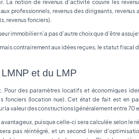
ur. La notion de revenus d’activité couvre les revenu
x professionnels, revenus des dirigeants, revenus ag
s, revenus fonciers).
eur immobilier n’a pas d’autre choix que d’être assujet
 mais contrairement aux idées reçues, le statut fiscal
u LMNP et du LMP
t. Pour des paramètres locatifs et économiques iden
fonciers (location nue). Cet état de fait est en par
r la valeur des constructions (généralement entre 70 et
ès avantageux, puisque celle-ci sera calculée selon le
ra pas réintégré, et un second levier d’optimisation