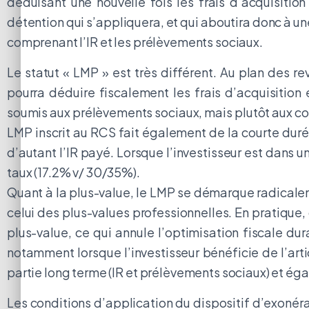
déduisant une nouvelle fois les frais d’acquisit
détention qui s’appliquera, et qui aboutira donc à une
comprenant l’IR et les prélèvements sociaux.
Le statut « LMP » est très différent. Au plan des r
pourra déduire fiscalement les frais d’acquisition
soumis aux prélèvements sociaux, mais plutôt aux cot
LMP inscrit au RCS fait également de la courte durée
d’autant l’IR payé. Lorsque l’investisseur est dans 
taux (17.2% v/ 30/35%).
Quant à la plus-value, le LMP se démarque radicale
celui des plus-values professionnelles. En pratique,
plus-value, ce qui annule l’optimisation fiscale du
notamment lorsque l’investisseur bénéficie de l’arti
partie long terme (IR et prélèvements sociaux) et égal
Les conditions d’application du dispositif d’exonérat