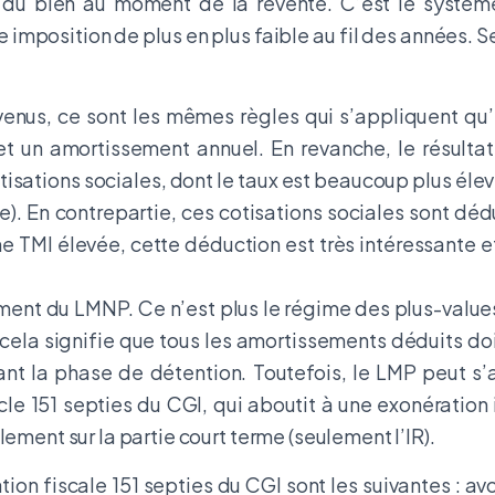
ion du bien au moment de la revente. C’est le syst
 imposition de plus en plus faible au fil des années. Se
evenus, ce sont les mêmes règles qui s’appliquent qu
 et un amortissement annuel. En revanche, le résulta
isations sociales, dont le taux est beaucoup plus élev
). En contrepartie, ces cotisations sociales sont déd
une TMI élevée, cette déduction est très intéressante 
ment du LMNP. Ce n’est plus le régime des plus-value
 cela signifie que tous les amortissements déduits doi
rant la phase de détention. Toutefois, le LMP peut s
cle 151 septies du CGI, qui aboutit à une exonération 
ement sur la partie court terme (seulement l’IR).
ion fiscale 151 septies du CGI sont les suivantes : av