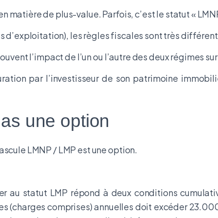
 en matière de plus-value. Parfois, c’est le statut « LMNP
d’exploitation), les règles fiscales sont très différent
uvent l’impact de l’un ou l’autre des deux régimes sur l’
cturation par l’investisseur de son patrimoine immobi
pas une option
bascule LMNP / LMP est une option.
lier au statut LMP répond à deux conditions cumulati
rutes (charges comprises) annuelles doit excéder 23.0