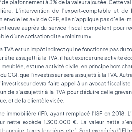
f de plafonnement à 3% de la valeur ajoutée. Cette val
ière. L’intervention de l’expert-comptable et de l’
ion envoie les avis de CFE, elle n’applique pas d’elle
tentieuse auprès du service fiscal compétent pour 
vable d’une cotisation dite « minimum ».
La TVA est un impôt indirect qui ne fonctionne pas du t
ur être assujetti à la TVA, il faut exercer une activité
n meublée, est une activité civile, en principe hors c
 du CGI, que l’investisseur sera assujetti à la TVA. Aut
’investisseur devra faire appel à un avocat fiscalist
rtun de s’assujettir à la TVA pour déduire celle greva
e, et de la clientèle visée.
ne immobilière (IFI), ayant remplacé l’ISF en 2018. L
leur nette excède 1.300.000 €. La valeur nette s’
ancaire, taxes foncières etc.). Sont exonérés d’IFI l