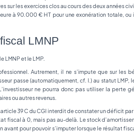
es sur les exercices clos au cours des deux années civ
férieure à 90.000 € HT pour une exonération totale, o
t fiscal LMNP
e le LMNP et le LMP.
rofessionnel. Autrement, il ne s’impute que sur les 
seur passe (automatiquement, cf. I.) au statut LMP, 
 L’investisseur ne pourra donc pas utiliser la perte g
aires ou autres revenus.
rticle 39 C du CGI interdit de constater un déficit pa
at fiscal à 0, mais pas au-delà. Le stock d’amortisse
en avant pour pouvoir s’imputer lorsque le résultat fis