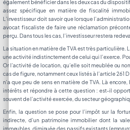
également bénéficier dans les deux cas du dispositi
assez spécifique en matière de fiscalité immobil
L’investisseur doit savoir que lorsque l’administrat
avocat fiscaliste de faire une réclamation précon
perçu. Dans tous les cas, l’investisseur restera rede
La situation en matière de TVA est très particulière. 
une activité indistinctement de celui qui l’exerce. Po
Or l’activité de location, qu’elle soit meublée ou no
cas de figure, notamment ceux listés à l’article 261 D
n’a que peu de sens en matière de TVA. Là encore, l
intérêts et répondre à cette question : est-il oppo
souvent de l’activité exercée, du secteur géographiqu
Enfin, la question se pose pour l’impôt sur la fortu
indirecte, d’un patrimoine immobilier dont la va
immeubles, diminuée des passifs existants (emprunt b