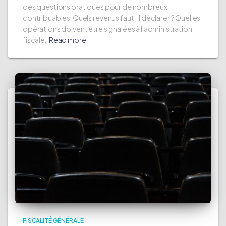
des questions pratiques pour de nombreux
contribuables. Quels revenus faut-il déclarer ? Quelles
opérations doivent être signalées à l’administration
fiscale,
Read more
FISCALITÉ GÉNÉRALE