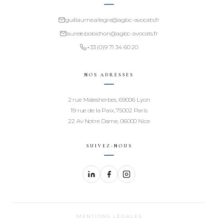
guillaume.allegre@agbc-avocats.fr
aurele.bobichon@agbc-avocats.fr
+33 (0)9 71 34 60 20
NOS ADRESSES
2 rue Malesherbes, 69006 Lyon
19 rue de la Paix, 75002 Paris
22 Av Notre Dame, 06000 Nice
SUIVEZ-NOUS
MENTIONS LÉGALES