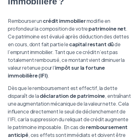
immobilière ?
Rembourser un
crédit immobilier
modifie en
profondeur la composition de votre
patrimoine net
.
Ce patrimoine est évalué après déduction des dettes
en cours, dont fait partie le
capital restant dû
de
l’emprunt immobilier. Tant que ce crédit n’est pas
totalement remboursé, ce montant vient diminuer la
valeur retenue pour l’
impôt sur la fortune
immobilière (IFI)
.
Dès que le remboursement est effectif, la dette
disparaît de la
déclaration de patrimoine
, entraînant
une augmentation mécanique de la valeur nette. Cela
influence directement le seuil de déclenchement de
l’IFI, car la suppression du reliquat de crédit augmente
le patrimoine imposable. En cas de
remboursement
anticipé
, ces effets sont immédiats et doivent être