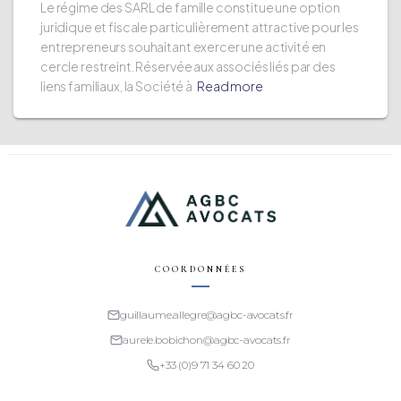
Le régime des SARL de famille constitue une option
juridique et fiscale particulièrement attractive pour les
entrepreneurs souhaitant exercer une activité en
cercle restreint. Réservée aux associés liés par des
liens familiaux, la Société à
Read more
COORDONNÉES
guillaume.allegre@agbc-avocats.fr
aurele.bobichon@agbc-avocats.fr
+33 (0)9 71 34 60 20