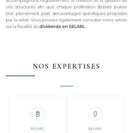
accompagnons régulièrement la création et la gestion de
ces structures afin que chaque profession libérale puisse
tirer pleinement parti des
avantages spécifiques proposés
par la
selarl
.
Vous pouvez également consulter notre article
sur la
fiscalité du
dividende en SELARL
.
NOS EXPERTISES
SELARL
SELARL