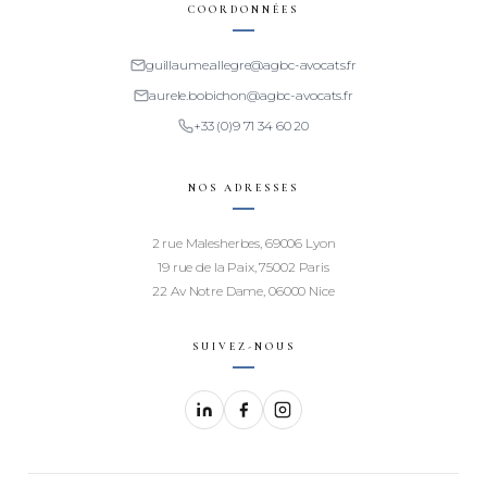
COORDONNÉES
guillaume.allegre@agbc-avocats.fr
aurele.bobichon@agbc-avocats.fr
+33 (0)9 71 34 60 20
NOS ADRESSES
2 rue Malesherbes, 69006 Lyon
19 rue de la Paix, 75002 Paris
22 Av Notre Dame, 06000 Nice
SUIVEZ-NOUS